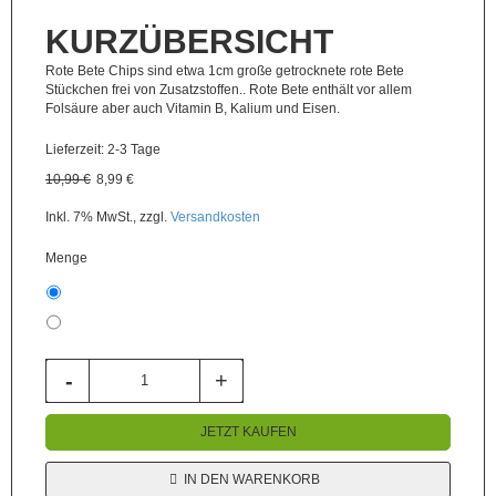
KURZÜBERSICHT
Fertigmischungen
Rote Bete Chips sind etwa 1cm große getrocknete rote Bete
Problem?
Stückchen frei von Zusatzstoffen.. Rote Bete enthält vor allem
Lösung!
Folsäure aber auch Vitamin B, Kalium und Eisen.
Zubehör
Lieferzeit: 2-3 Tage
/
10,99 €
8,99 €
Gutscheine
Inkl. 7% MwSt.
,
zzgl.
Versandkosten
Angebote
%
Menge
500g
1kg
+
8,00 €
JETZT KAUFEN
IN DEN WARENKORB