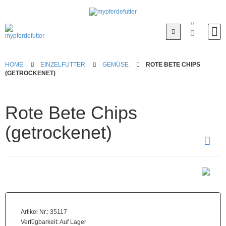
0
Anmelden
HOME
EINZELFUTTER
GEMÜSE
ROTE BETE CHIPS
(GETROCKENET)
Registrieren
Rote Bete Chips
Warenkorb
(getrockenet)
Futter
mixen
Warum
selbst
mixen
Artikel Nr.: 35117
Einzelfutter
Verfügbarkeit:
Auf Lager