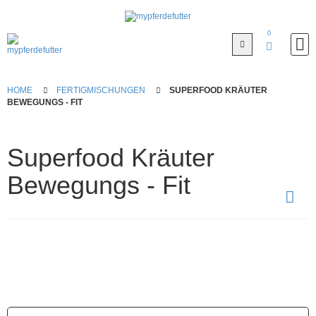
0
Anmelden
HOME
FERTIGMISCHUNGEN
SUPERFOOD KRÄUTER
BEWEGUNGS - FIT
Registrieren
Superfood Kräuter
Warenkorb
Bewegungs - Fit
Futter
mixen
Warum
selbst
mixen
Einzelfutter