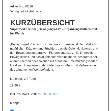
Artikel Nr.: 80116
Fertigmischungen
Verfügbarkeit:
Auf Lager
Problem?
KURZÜBERSICHT
Lösung!
Superfood Kräuter „Bewegungs-Fit“ – Ergänzungsfuttermittel
Zubehör
für Pferde
/
Gutscheine
„Bewegungs-Fit“ ist ein hochwertiges Ergänzungsfuttermittel aus
natürlichen Kräutern und Früchten, das die Gelenkfunktionen und
Angebote
den Bewegungsapparat von Pferden unterstützt. Es fördert die
%
Beweglichkeit und das allgemeine Wohlbefinden, besonders bei
älteren Pferden oder solchen mit erhöhtem Unterstützungsbedarf.
Ideal zur Unterstützung der Gelenkgesundheit und Verbesserung
des allgemeinen Wohlbefindens.
Lieferzeit: 2-3 Tage
19,99 €
Inkl. 7% MwSt.
,
zzgl.
Versandkosten
Menge
500g