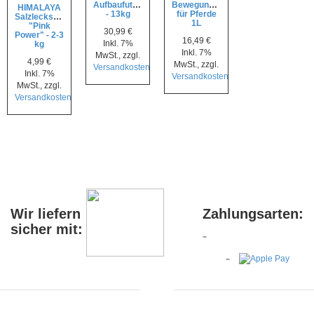
Aufbaufutter
Bewegungssaft
HIMALAYA
- 13kg
für Pferde
Salzleckstein
1L
"Pink
30,99 €
Power" - 2-3
16,49 €
Inkl. 7%
kg
Inkl. 7%
MwSt.
,
zzgl.
4,99 €
MwSt.
,
zzgl.
Versandkosten
Inkl. 7%
Versandkosten
MwSt.
,
zzgl.
Versandkosten
Wir liefern
Zahlungsarten:
sicher mit: