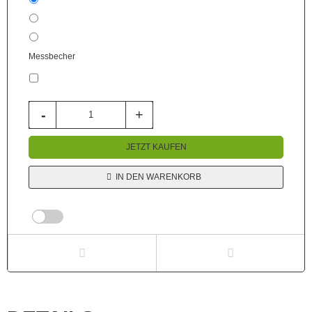
1kg
+
11,00 €
5 kg
+
121,00 €
Messbecher
ohne Messbecher
JETZT KAUFEN
IN DEN WARENKORB